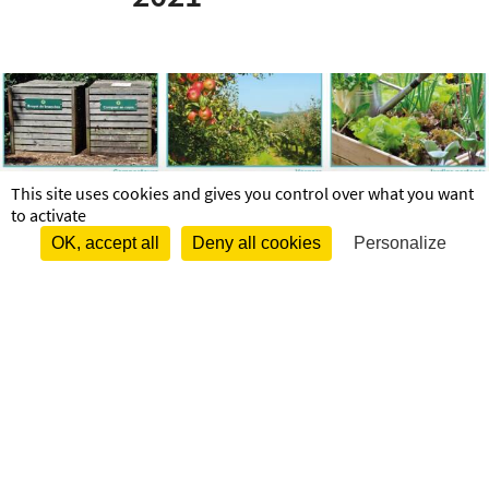
This site uses cookies and gives you control over what you want
to activate
OK, accept all
Deny all cookies
Personalize
initiatives citoyennes environnement
Vous avez des idées pour :

- Amélio­­rer notre cadre de vie au quoti­­dien

- Reconqué­­rir la biodi­­ver­­sité ordi­­naire 

- Préser­­ver nos ressources en eau locales
