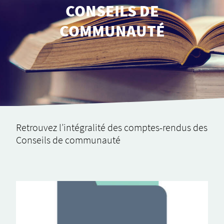
CONSEILS DE
COMMUNAUTÉ
Retrou­­­­­­­­­­vez l’in­­­­­­­­­té­­­­­­­­­­gra­­­­­­­­­­lité des comptes-rendus des
Conseils de commu­­­­­­­­­nauté