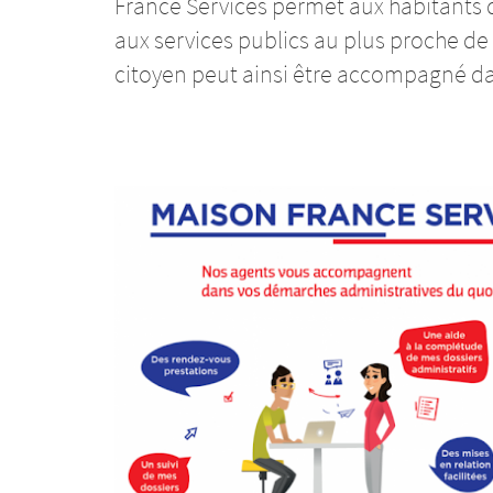
France Services permet aux habi­­­­­­­­­­­tants du terri­­­­­­­­­­­toire d’ac­­­­­­­­­
aux services publics au plus proche de leur d
citoyen peut ainsi être accom­­­­­­­­­­­­­­­­­­­­­­­­­­­­­­­­­­­­­­­­­pa­­­­­­­­­­­­­­­­­­­