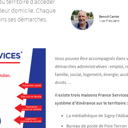
­­­­­­­­­­­­­­­­­­­­­­­­­­­­­­­­cé­­­­­­­­­­­der
omi­­­­­­­­­­­cile. Chaque
Benoit Carrier
­­­­­­­­­­­­­­­­­­­­­­gné dans ses démarches.
Vice-Président
Vous pouvez être accom­­­­­­­­­­­­­­­­­­­­­­­­­­­­­­­­­­­­­­pa­­­­­­­­­­­­­­­­­­­­­­­­­­­­­­­­­­­­­­gnés 
démarches admi­­­­­­­­­­­­­­­­­­­­­­­­­­­­­­­­­­­­­­nis­­­­­­­­­­­­­­­­­­­­­­­­­­­­­­­­­­­­­­tra­­­­­­­­­­­­­­­­­­­­­­­­­­­­­­­­­­­­­­t
famille, social, loge­­­­­­­­­­­­­­­­­­­­­­­­­­­­­­­­­­­­­­ment, éner­­­­­­­­­­­­­­­­­­­­­­­­­­­­­­­­­­­­­
droits…
Il existe trois maisons France Services
système d’iti­­­­­­­­­­né­­­­­­­­­­­rance sur le terri­­­­­­­­­­­­­­­­­­­­­­­­­­­­­­­­­­­­­­toire 
La média­­­­­­­­­­­­­­­­­­­­­­­­­­­­­­­­­­­­­­thèque de Signy-l’Ab­­­­­­­­­­­­­­­­­­­­­­­­­­­­­­­­­­
B
ureau de poste de Poix-Terron