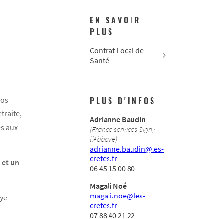
EN SAVOIR
PLUS
Contrat Local de
Santé
dans vos
PLUS D'INFOS
ives : emploi, retraite,
Adrianne Baudin
­gie, accès aux
(France services Signy-
l’Ab­­­­­­­­­­­­­­­­­­baye)
adrianne.baudin@­­­­­­­les­­­­­­­
cretes.fr
 et un
06 45 15 00 80
:
Magali Noé
magali.noe@­­­­­­­­les­­­­­­­­
­­­­baye
cretes.fr
07 88 40 21 22