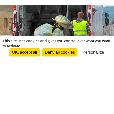
This site uses cookies and gives you control over what you want
to activate
OK, accept all
Deny all cookies
Personalize
ramassage om sicomar
RAPPEL – ORDURES MENAGERES 
A partir du 1er févier, le ramas­­­­­­­­­­­­­­­­­­­­­sage des Ordures Ména­­­­­­­­­­­­­­­­­­­­­gères et du
tri sélec­­­­­­­­­­­­­­­­­­­­­tif s’ef­­­­­­­­­­­­­­­­­­­­­fec­­­­­­­­­­­­­­­­­­­­­tue tous les 15 jours sur le terri­­­­­­­­­­­­­­­­­­­­­toire.
Télé­­­­­­char­­­­­­ger le calen­­­­­­drier