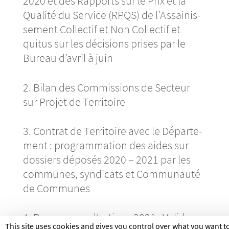
2020 et des Rapports sur le Prix et la
Qualité du Service (RPQS) de l’As­­­­­­­­­sai­­­­­­­­­nis­­­­­­­­­
se­­­­­­­­­ment Collec­­­­­­­­­tif et Non Collec­­­­­­­­­tif et
quitus sur les déci­­­­­­­­­sions prises par le
Bureau d’avril à juin
2. Bilan des Commis­­­­­­­­­sions de Secteur
sur Projet de Terri­­­­­­­­­toire
3. Contrat de Terri­­­­­­­­­toire avec le Dépar­­­­­­­­­te­­­­­­­­­
ment : program­­­­­­­­­ma­­­­­­­­­tion des aides sur
dossiers dépo­­­­­­­­­sés 2020 – 2021 par les
communes, syndi­­­­­­­­­cats et Commu­­­­­­­­­nauté
de Communes
4. Programme d’ac­­­­­­­­­tions 2021 : Vali­­­­­­­­­da­­­­­­­­­
This site uses cookies and gives you control over what you want t