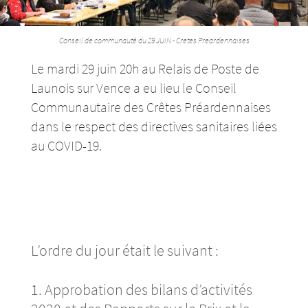
Conseil de communauté du 29 JUIN - Cretes Preardennaises
Le mardi 29 juin 20h au Relais de Poste de
Launois sur Vence a eu lieu le Conseil
Commu­­­­­­­­­­­­­­­­­nau­­­­­­­­­­­­­­­­­taire des Crêtes Préar­­­­­­­­­­­­­­­­­den­­­­­­­­­­­­­­­­­naises
dans le respect des direc­­­­­­­­­­­­­­­­­tives sani­­­­­­­­­­­­­­­­­taires liées
au COVID-19.
L’ordre du jour était le suivant :
1. Appro­­­­­­­­­ba­­­­­­­­­tion des bilans d’ac­­­­­­­­­ti­­­­­­­­­vi­­­­­­­­­tés