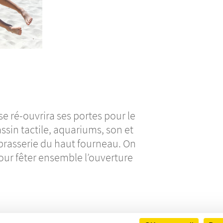
se ré-ouvrira ses portes pour le
assin tactile, aqua­­­­­­­­­­­­riums, son et
­­­­­­­­­­­­rie du haut four­­­­­­­­­­­­neau. On
semble l’ou­­­­­­­­­­­ver­­­­­­­­­­­­ture