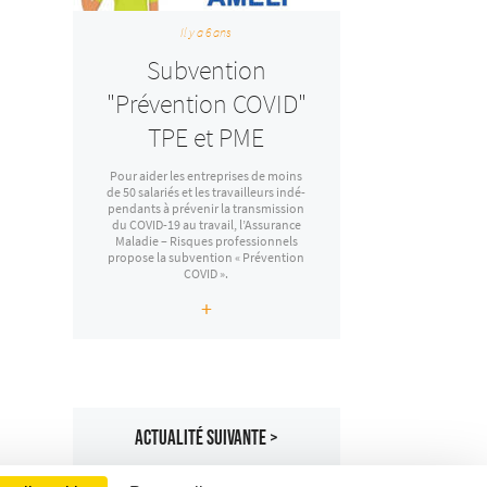
Il y a 6 ans
Subvention
"Prévention COVID"
TPE et PME
Pour aider les entre­­­­­prises de moins
de 50 sala­­­­­riés et les travailleurs indé­­­­­
pen­­­­­dants à préve­­­­­nir la trans­­­­­mis­­­­­sion
du COVID-19 au travail, l’As­­­­­su­­­­­rance
Mala­­­­­die – Risques profes­­­­­sion­­­­­nels
propose la subven­­­­­tion « Préven­­­­­tion
COVID ».
+
ACTUALITÉ SUIVANTE >