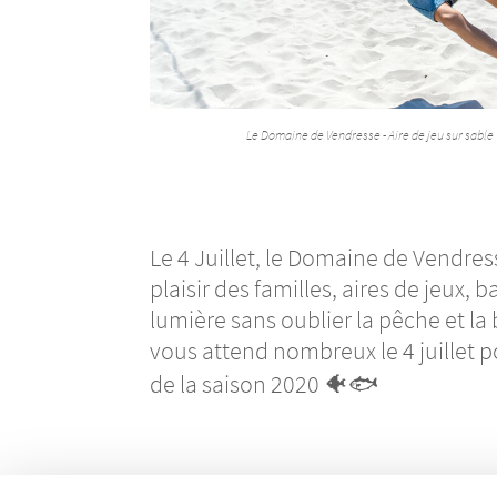
Le Domaine de Vendresse - Aire de jeu sur sable
Le 4 Juillet, le Domaine de Vendres
plai­­­­­­­­­­­­sir des familles, aires de jeux, b
lumière sans oublier la pêche et la bras­­­­­­­­­­­­se
vous attend nombreux le 4 juillet pour fêter en
de la saison 2020 🐠🐟