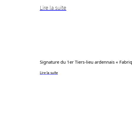
Lire la suite
Signa­­­­­­­­­­ture du 1er Tiers-lieu arden­­­­­­­­­nais « Fabriq
Lire la suite