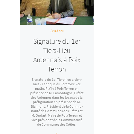
Il y a 5 ans
Signature du 1er
Tiers-Lieu
Ardennais à Poix
Terron
Signa­­­­­­­­ture du 1er Tiers-lieu arden­­­­­­­
nais « Fabrique du Terri­­­­­toire » ce
matin, Pix’In à Poix-Terron en
présence de M. Lamon­­­­­­­­tagne, Préfet
des Ardennes dans les locaux de la
préfi­­­­­­­­gu­­­­­­­­ra­­­­­­­­tion en présence de M.
Blai­­­­­­­­mont, Président de la Commu­­­­­­­­
nauté de Communes des Crêtes et
M. Oudart, Maire de Poix Terron et
Vice président de la Commu­­­­­­­­nauté
de Communes des Crêtes.
+