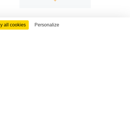
 all cookies
Personalize
ACTUALITÉ SUIVANTE >
Il y a 5 ans
Conseil de
Communauté du
30 Mars