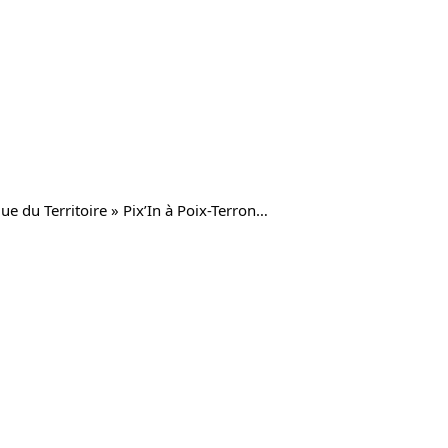
ue du Terri­­­­­­­toire » 
Pix’In à Poix-Terron…