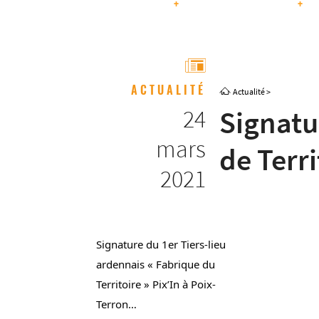
+
+
ACTUALITÉ
Actualité
>
24
Signatu
mars
de Terri
2021
Signa­­­­­­­­­­ture du 1er Tiers-lieu 
arden­­­­­­­­­nais « Fabrique du 
Terri­­­­­­­toire » 
Pix’In à Poix-
Terron…