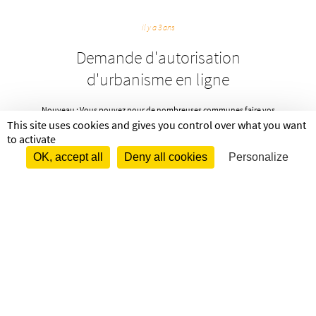
il y a 3 ans
Demande d'autorisation
d'urbanisme en ligne
Nouveau : Vous pouvez pour de nombreuses communes faire vos
décla­­­ra­­&...
This site uses cookies and gives you control over what you want
to activate
+
OK, accept all
Deny all cookies
Personalize
il y a 3 ans
4ème jour Rencontres et cinéma
Le 10 décembre à Boul­­­­­­­zi­­­­­&sh...
+