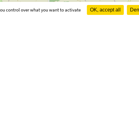
 you control over what you want to activate
OK, accept all
Deny
OUVERTURE
Lundi et jeudi 
fr
r (conseillers communautaires :
T Hervé)