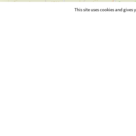
This site uses cookies and gives
MAIRIE
12 rue de la Libération
08130 GIVRY SUR AISNE
Tél : 03 24 71 20 80
commune.givry08@orange.
Maire : M. FONTAINE Xavie
FONTAINE Xavier et LORE