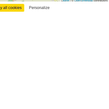
Leaflet
| ©
OpenStreetMap
contributors
 all cookies
Personalize
:
13h à 17h30