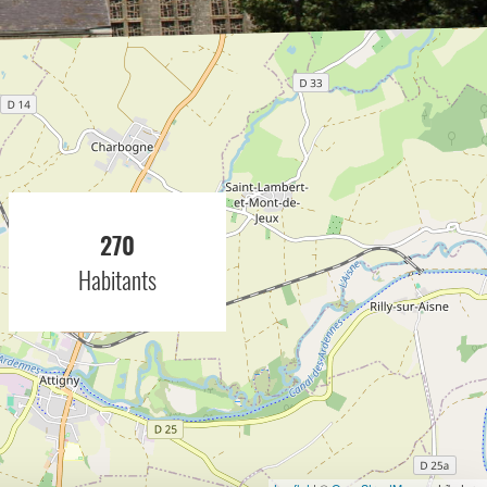
270
Habitants