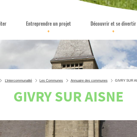
iter
Entreprendre un projet
Découvrir et se divertir
+
+
L’intercommunalité
Les Communes
Annuaire des communes
GIVRY SUR A
GIVRY SUR AISNE