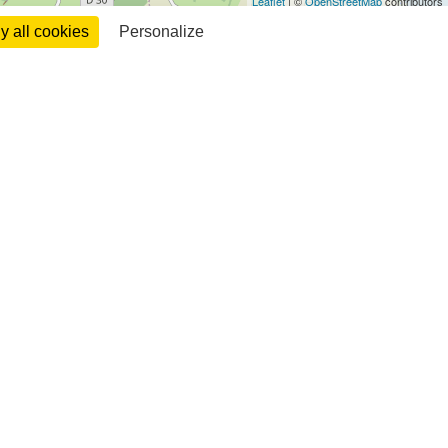
Leaflet
| ©
OpenStreetMap
contributors
 all cookies
Personalize
 18h