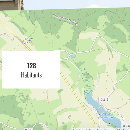
128
Habitants