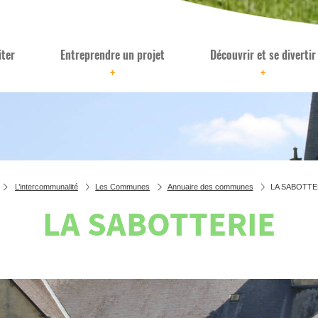
iter
Entreprendre un projet
Découvrir et se divertir
+
+
L’intercommunalité
Les Communes
Annuaire des communes
LA SABOTTE
LA SABOTTERIE