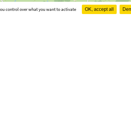
 you control over what you want to activate
OK, accept all
Deny
OUVERTURE
Lundi :
16h30 à
adoo.fr
 (conseillers communautaires :
EUX Loïc)