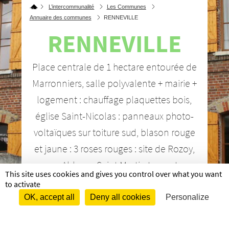
L’intercommunalité
Les Communes
Annuaire des communes
RENNEVILLE
RENNEVILLE
Place centrale de 1 hectare entou­­­­­­rée de
Marron­­­­­­niers, salle poly­­­­­­va­­­­­­lente + mairie +
loge­­­­­­ment : chauf­­­­­­fage plaquettes bois,
église Saint-Nico­­­­­­las : panneaux photo­­­­­­
vol­­­­­­taïques sur toiture sud, blason rouge
et jaune : 3 roses rouges : site de Rozoy,
roue Abbaye, Saint Martin Laon , Lys
This site uses cookies and gives you control over what you want
Eveque Laon
to activate
OK, accept all
Deny all cookies
Personalize