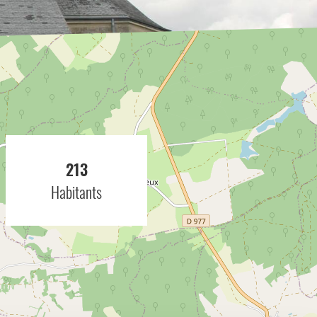
213
Habitants