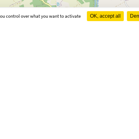
 you control over what you want to activate
OK, accept all
Deny
OUVERTURE
Lundi :
14h à 1
Vendredi :
10h3
NTERIE
France (conseiller(e)s
 Marie-France et THERET