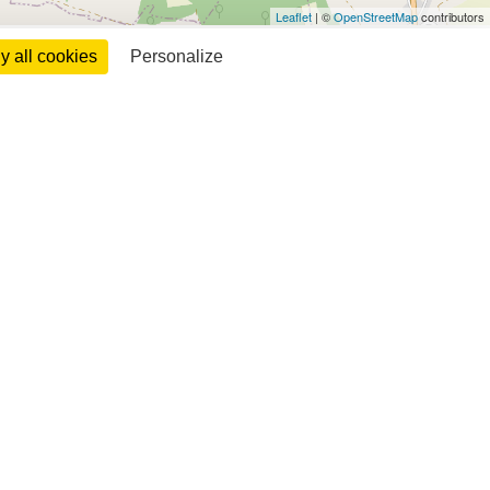
Leaflet
| ©
OpenStreetMap
contributors
 all cookies
Personalize
6h
0 à 11h30