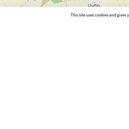
This site uses cookies and gives
MAIRIE
14 RUE DU 57E REGIMENT D'INFA
VONCQ
Tél : 03.24.71.45.69
mairie.voncq@wanadoo.fr
Maire : Mme KUBIAK Marie-
communautaires : KUBIAK
Hervé)