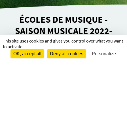
ÉCOLES DE MUSIQUE -
SAISON MUSICALE 2022-
2023
This site uses cookies and gives you control over what you want
to activate
OK, accept all
Deny all cookies
Personalize
Écoles de musique – Saison musi­­cale 2022–
2023
École de
musique -
Tourteronnais
Télécharger
253.9ko