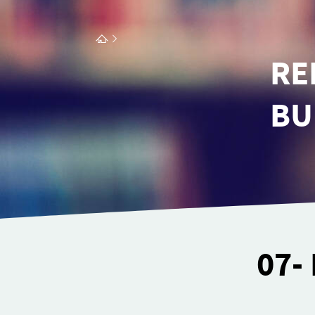
REL
BU
07-