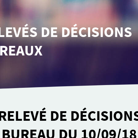
E­­VÉS DE DÉCI­­SIONS
REAUX
 RELEVÉ DE DÉCISION
BUREAU DU 10/09/18