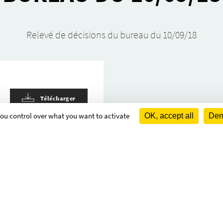
Relevé de déci­­­­sions du bureau du 10/09/18
Télécharger
 you control over what you want to activate
OK, accept all
Deny